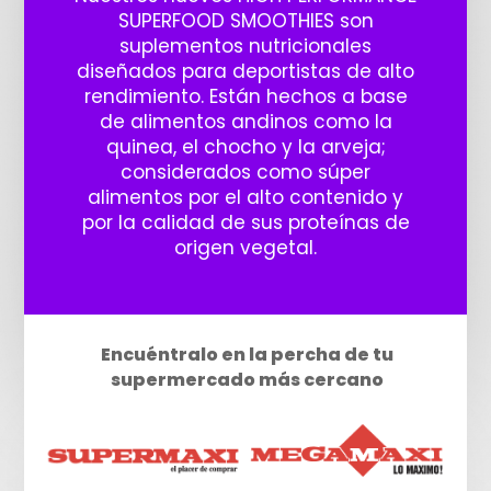
SUPERFOOD SMOOTHIES son
suplementos nutricionales
diseñados para deportistas de alto
rendimiento. Están hechos a base
de alimentos andinos como la
quinea, el chocho y la arveja;
considerados como súper
alimentos por el alto contenido y
por la calidad de sus proteínas de
origen vegetal.
Encuéntralo en la percha de tu
supermercado más cercano