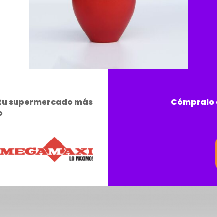
e tu supermercado más
Cómpralo e
o