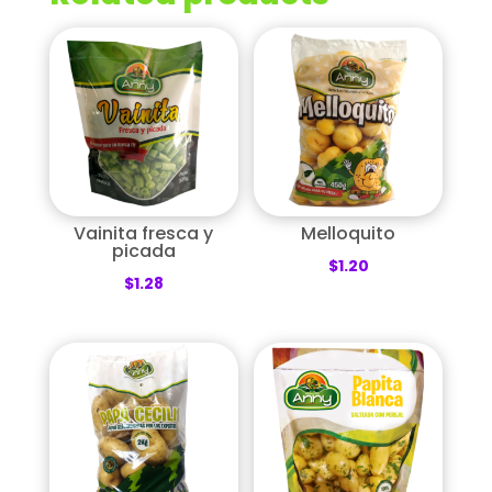
Vainita fresca y
Melloquito
picada
$
1.20
$
1.28