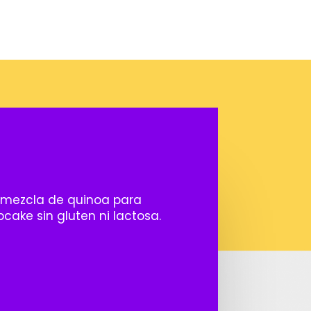
emezcla de quinoa para
cake sin gluten ni lactosa.