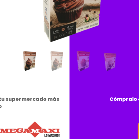
e tu supermercado más
Cómpralo e
o