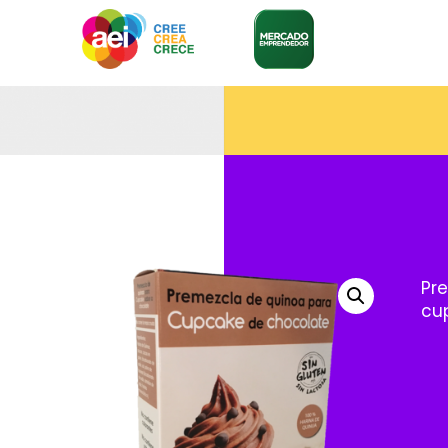
Pr
cup