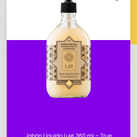
Jabón Líquido Lulë 360 ml – True