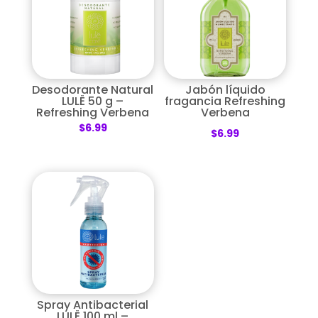
Desodorante Natural
Jabón líquido
LULË 50 g –
fragancia Refreshing
Refreshing Verbena
Verbena
$
6.99
$
6.99
Spray Antibacterial
LULË 100 ml –