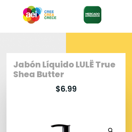
Jabón Líquido LULË True
Shea Butter
$
6.99